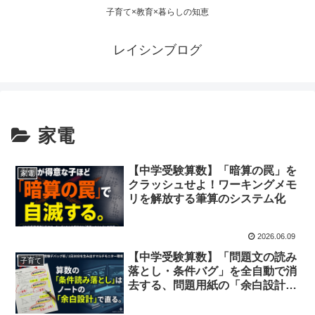
子育て×教育×暮らしの知恵
レイシンブログ
家電
【中学受験算数】「暗算の罠」を
家電
クラッシュせよ！ワーキングメモ
リを解放する筆算のシステム化
2026.06.09
【中学受験算数】「問題文の読み
子育て
落とし・条件バグ」を全自動で消
去する、問題用紙の「余白設計」
マニュアル