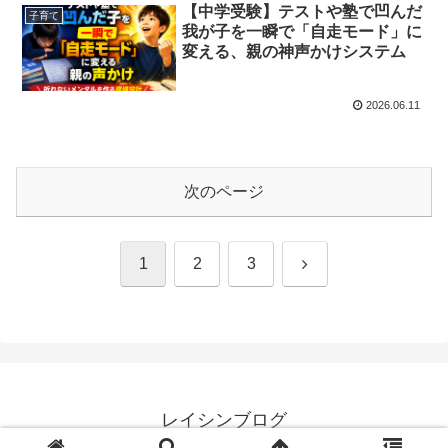
【中学受験】テストや塾で凹んだ
子育て
我が子を一瞬で「自走モード」に
変える、親の神声かけシステム
2026.06.11
次のページ
次
1
2
3
へ
レイシンブログ