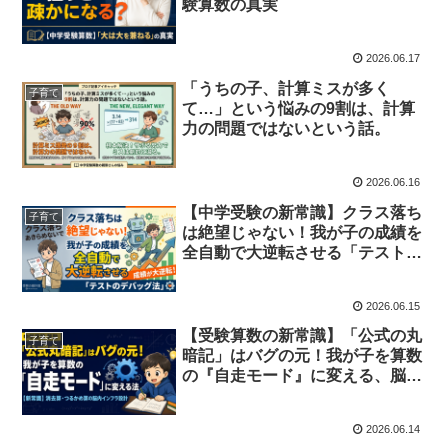
験算数の真実
2026.06.17
「うちの子、計算ミスが多く
子育て
て…」という悩みの9割は、計算
力の問題ではないという話。
2026.06.16
【中学受験の新常識】クラス落ち
子育て
は絶望じゃない！我が子の成績を
全自動で大逆転させる「テストの
デバッグ法」
2026.06.15
【受験算数の新常識】「公式の丸
子育て
暗記」はバグの元！我が子を算数
の『自走モード』に変える、脳内
インフラの整え方（消去算・つる
かめ算編）
2026.06.14