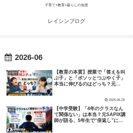
子育て×教育×暮らしの知恵
レイシンブログ
2026-06
【教育の本質】授業で「答えを叫
子育て
ぶ子」と「ボソッとつぶやく子」
本当に伸びるのはどっち？元
SAPIX講師が語る教室のリアル
2026.06.29
【中学受験】「4年のクラスなん
教育
て関係ない」は本当？元SAPIX講
師が語る、5年生で“倍返し”に遭
わないための現実