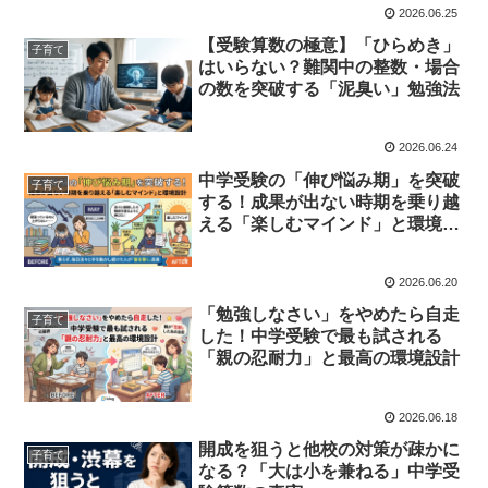
2026.06.25
【受験算数の極意】「ひらめき」
子育て
はいらない？難関中の整数・場合
の数を突破する「泥臭い」勉強法
2026.06.24
中学受験の「伸び悩み期」を突破
子育て
する！成果が出ない時期を乗り越
える「楽しむマインド」と環境設
計
2026.06.20
「勉強しなさい」をやめたら自走
子育て
した！中学受験で最も試される
「親の忍耐力」と最高の環境設計
2026.06.18
開成を狙うと他校の対策が疎かに
子育て
なる？「大は小を兼ねる」中学受