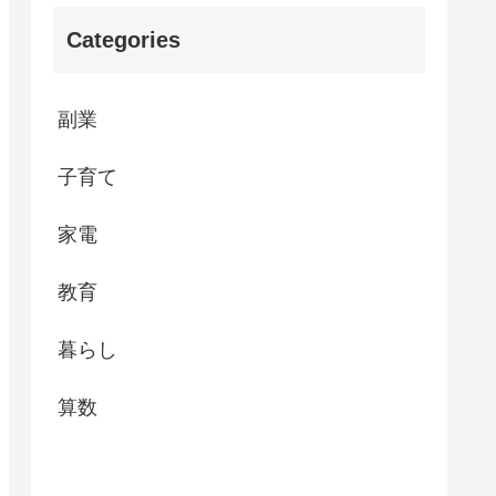
Categories
副業
子育て
家電
教育
暮らし
算数