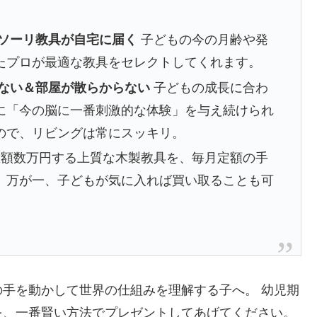
ッソーリ教具が自宅に届く
子どもの今の月齢や発
たプロが最適な教具をセレクトしてくれます。
来ない＆部屋が散らからない
子どもの成長に合わ
に「今の脳に一番刺激的な体験」を与え続けられ
ので、リビングは常にスッキリ。
額数万円する上質な木製教具を、毎月定額の手
。万が一、子どもが気に入れば買い取ることも可
手を動かして世界の仕組みを理解する子へ。 幼児期
を、一番賢い方法でプレゼントしてあげてください。