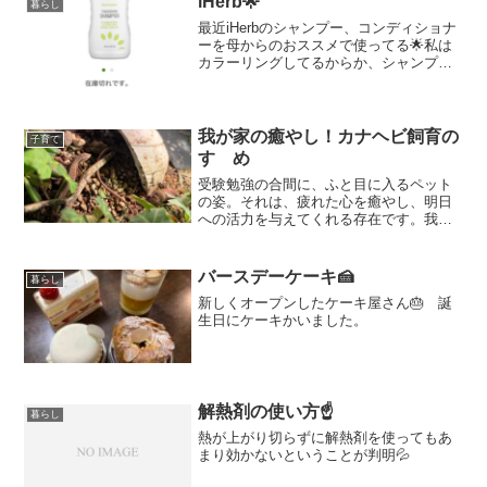
iHerb🌟
暮らし
最近iHerbのシャンプー、コンディショナ
ーを母からのおススメで使ってる🌟私は
カラーリングしてるからか、シャンプー
だけじゃギシギシなるけど、コンディシ
ョナーするといい感じ☝️何しろ余計な成
分を使ってないから頭皮にも環境にもい
いことを考えると...
我が家の癒やし！カナヘビ飼育の
子育て
すゝめ
受験勉強の合間に、ふと目に入るペット
の姿。それは、疲れた心を癒やし、明日
への活力を与えてくれる存在です。我が
家では、カナヘビを飼育しています。小
さな体でちょこちょこと動く姿は、見て
いるだけで心が和みます。カナヘビの飼
バースデーケーキ🍰
暮らし
育は、生き物の大切さを学...
新しくオープンしたケーキ屋さん🎂 誕
生日にケーキかいました。
解熱剤の使い方☝️
暮らし
熱が上がり切らずに解熱剤を使ってもあ
まり効かないということが判明💦