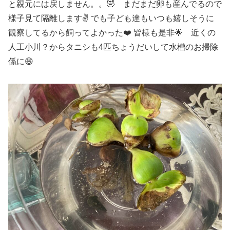
と親元には戻しません。。🤣 まだまだ卵も産んでるので
様子見て隔離します✌️ でも子ども達もいつも嬉しそうに
観察してるから飼ってよかった❤️ 皆様も是非🌟 近くの
人工小川？からタニシも4匹ちょうだいして水槽のお掃除
係に😆