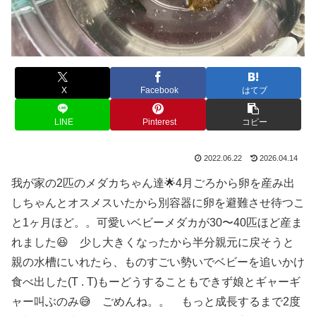
X
Facebook
はてブ
LINE
Pinterest
コピー
2022.06.22
2026.04.14
我が家の2匹のメダカちゃん達🌟4月ごろから卵を産み出
しちゃんとオスメスいたから別容器に卵を避難させ待つこ
と1ヶ月ほど。。可愛いベビーメダカが30〜40匹ほど産ま
れました😆 少し大きくなったから半分親元に戻そうと
親の水槽にいれたら、ものすごい勢いでベビーを追いかけ
食べ出した(T . T)もーどうすることもできず娘とギャーギ
ャー叫ぶのみ😅 ごめんね。。 もっと成長するまで2度