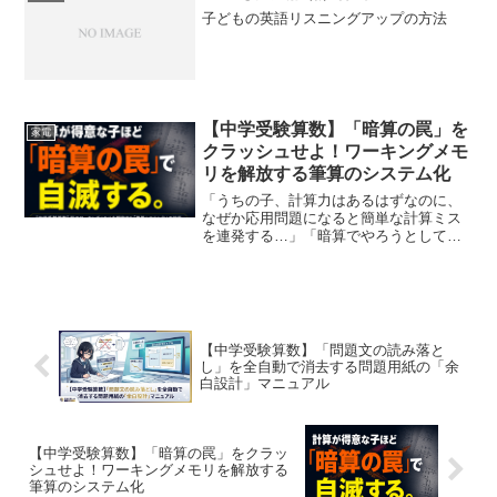
です。実は、子どもが質問に来...
子どもの英語リスニングアップの方法
【中学受験算数】「暗算の罠」を
家電
クラッシュせよ！ワーキングメモ
リを解放する筆算のシステム化
「うちの子、計算力はあるはずなのに、
なぜか応用問題になると簡単な計算ミス
を連発する…」「暗算でやろうとして、
いつも1の位の引き算や繰り下がりのバグ
（誤答）を出している…」低学年の頃に
公文やそろばん、あるいは地域の計算教
室などで「圧倒的な計算...
【中学受験算数】「問題文の読み落と
し」を全自動で消去する問題用紙の「余
白設計」マニュアル
【中学受験算数】「暗算の罠」をクラッ
シュせよ！ワーキングメモリを解放する
筆算のシステム化