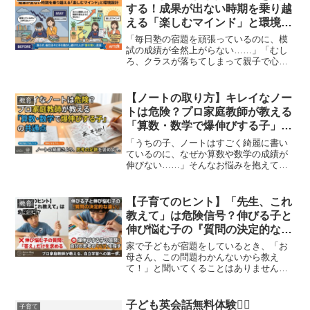
な「算数の伸び悩み」...
する！成果が出ない時期を乗り越
える「楽しむマインド」と環境設
計
「毎日塾の宿題を頑張っているのに、模
試の成績が全然上がらない……」「むし
ろ、クラスが落ちてしまって親子で心が
折れそう……」夏を前にしたこの時期、
このような「努力しているのに結果が出
ない（伸び悩み）」というご相談が、プ
【ノートの取り方】キレイなノー
教育
ロ家庭教師の元にも毎日の...
トは危険？プロ家庭教師が教える
「算数・数学で爆伸びする子」の
共通点
「うちの子、ノートはすごく綺麗に書い
ているのに、なぜか算数や数学の成績が
伸びない……」そんなお悩みを抱えてい
ませんか？実は、家庭教師として多くの
生徒のノートを見てくると、その子が
「算数・数学とどう向き合っているか」
【子育てのヒント】「先生、これ
教育
が一発でわかります。そして...
教えて」は危険信号？伸びる子と
伸び悩む子の『質問の決定的な違
い』
家で子どもが宿題をしているとき、「お
母さん、この問題わかんないから教え
て！」と聞いてくることはありません
か？「一生懸命勉強しているな」と嬉し
くなって、すぐに解き方や答えを教えて
あげているなら……少しだけ注意が必要
子ども英会話無料体験🙎‍♀️
子育て