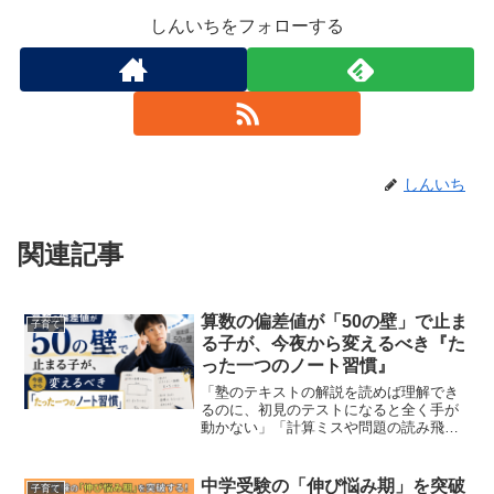
しんいちをフォローする
しんいち
関連記事
算数の偏差値が「50の壁」で止ま
子育て
る子が、今夜から変えるべき『た
った一つのノート習慣』
「塾のテキストの解説を読めば理解でき
るのに、初見のテストになると全く手が
動かない」「計算ミスや問題の読み飛ば
しが、何度注意しても一向に減らない」
サピックスや四谷大塚などの塾に通い、5
年生の後半から6年生にかけて、このよう
中学受験の「伸び悩み期」を突破
子育て