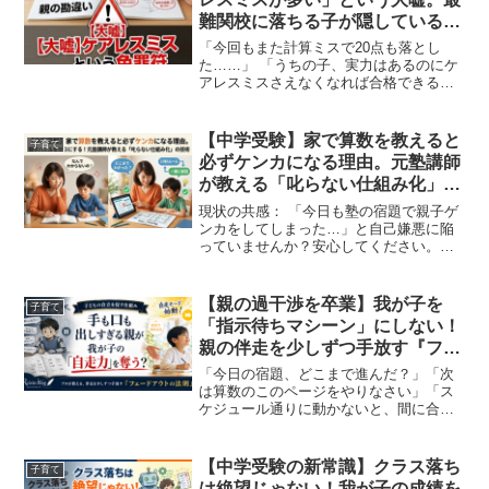
難関校に落ちる子が隠している本
当の病巣
「今回もまた計算ミスで20点も落とし
た……」 「うちの子、実力はあるのにケ
アレスミスさえなくなれば合格できるの
に……」テストが返ってくるたび、そん
な風にため息をついていませんか？はっ
きりと申し上げます。 現役の高校数学教
【中学受験】家で算数を教えると
子育て
師、そしてプロ家庭教...
必ずケンカになる理由。元塾講師
が教える「叱らない仕組み化」の
技術
現状の共感： 「今日も塾の宿題で親子ゲ
ンカをしてしまった…」と自己嫌悪に陥
っていませんか？安心してください。そ
れ、日本中の中学受験家庭で今この瞬間
も起きている大自然の法則です。結論：
ケンカが起きるのは、親御さんの気性が
【親の過干渉を卒業】我が子を
子育て
荒いからでも、お子さ...
「指示待ちマシーン」にしない！
親の伴走を少しずつ手放す『フェ
ードアウトの3ステップ』
「今日の宿題、どこまで進んだ？」「次
は算数のこのページをやりなさい」「ス
ケジュール通りに動かないと、間に合わ
ないよ！」毎日、分刻みでお子さんの学
習スケジュールを管理し、後ろからお尻
を叩き続けていませんか？「親がここま
【中学受験の新常識】クラス落ち
子育て
で管理しないと、うちの子...
は絶望じゃない！我が子の成績を