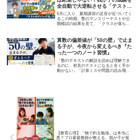
全自動で大逆転させる「テストの
デバッグ法」
6月に入り、夏期講習の足音が近づいてく
るこの時期。塾のマンスリーテストや公
開模試の結果を見て、「クラスが落ちて
しまった…」「成績が乱高下して安定し
ない…」と、夜も眠れないほどの不安バ
グに襲われている親御さんは少なくあり
算数の偏差値が「50の壁」で止ま
子育て
ません。我が子のクラス...
る子が、今夜から変えるべき『た
った一つのノート習慣』
「塾のテキストの解説を読めば理解でき
るのに、初見のテストになると全く手が
動かない」「計算ミスや問題の読み飛ば
しが、何度注意しても一向に減らない」
サピックスや四谷大塚などの塾に通い、5
年生の後半から6年生にかけて、このよう
な「算数の伸び悩み」...
【教育心理】「物で釣る勉強」は本当に
悪？プロ家庭教師が教える、我が子が覚