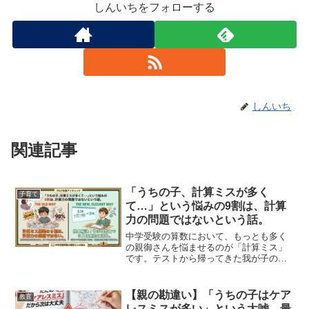
しんいちをフォローする
しんいち
関連記事
「うちの子、計算ミスが多く
子育て
て…」という悩みの9割は、計算
力の問題ではないという話。
中学受験の算数において、もっとも多く
の親御さんを悩ませるのが「計算ミス」
です。テストから帰ってきた我が子の答
案を見て、「またこんな単純な掛け算を
間違えて」「見直しをちゃんとしなさ
い」と、ついつい叱ってしまう。そんな
【親の勘違い】「うちの子はケア
教育
経験は誰にでもあるのではな...
レスミスが多い」という大嘘。最