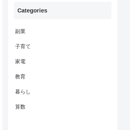
Categories
副業
子育て
家電
教育
暮らし
算数