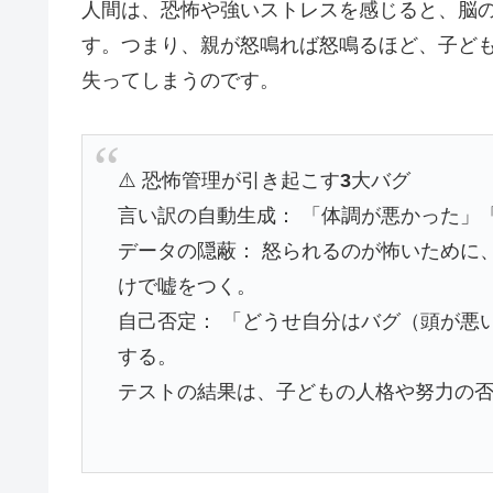
人間は、恐怖や強いストレスを感じると、脳
す。つまり、親が怒鳴れば怒鳴るほど、子ど
失ってしまうのです。
⚠️
恐怖管理が引き起こす
3
大バグ
言い訳の自動生成： 「体調が悪かった」
データの隠蔽： 怒られるのが怖いために
けで嘘をつく。
自己否定： 「どうせ自分はバグ（頭が悪
する。
テストの結果は、子どもの人格や努力の