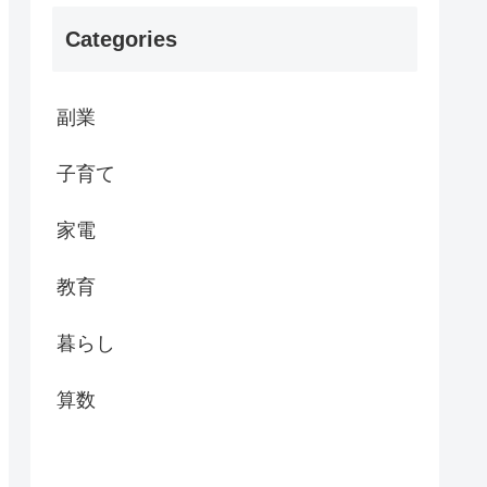
Categories
副業
子育て
家電
教育
暮らし
算数