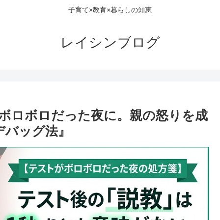
子育て×教育×暮らしの知恵
レイシンブログ
ボロボロだった夜に。親の怒りを成
デバッグ法』