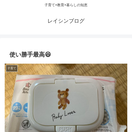
子育て×教育×暮らしの知恵
レイシンブログ
使い勝手最高😆
子育て