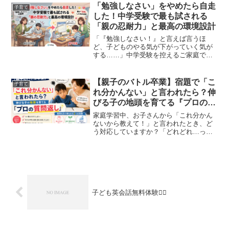
親の側から条件を出したことがあるかも
「勉強しなさい」をやめたら自走
子育て
しれません。世間では...
した！中学受験で最も試される
「親の忍耐力」と最高の環境設計
「『勉強しなさい！』と言えば言うほ
ど、子どものやる気が下がっていく気が
する……」中学受験を控えるご家庭で、
毎日のように繰り広げられるこのバト
ル。言いたくないのに言わざるを得ない
親御さんのストレスは、本当に計り知れ
【親子のバトル卒業】宿題で「こ
子育て
ないものがありますよね。そん...
れ分かんない」と言われたら？伸
びる子の地頭を育てる『プロの質
問返し』
家庭学習中、お子さんから「これ分かん
ないから教えて！」と言われたとき、ど
う対応していますか？「どれどれ…っ
て、これ昨日もやった問題じゃない！」
とイラッとしてしまったり、頑張って解
説を読んだけれど「ママ（パパ）の教え
方、塾の先生と違うから分か...
子ども英会話無料体験🙎‍♀️