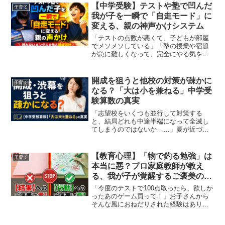
ングでこんな「不毛な押し問答」を繰り
【中学受験】テストや塾で凹んだ
子育て
返していませんか？...
我が子を一瞬で「自走モード」に
変える、親の神声かけシステム
「テストの点数が悪くて、子どもが部屋
でメソメソしている」「塾の授業や宿題
が急に難しくなって、完全にやる気を失
ってフリーズしている」中学受験の過酷
なカリキュラムを進めていると、こうし
た「我が子の挫折・メンタル崩壊」の場
開成を狙うと他校の対策が疎かに
子育て
面に何度も直面しますよね...
なる？「大は小を兼ねる」中学受
験算数の真実
「志望校をいくつも並行して対策する
と、結局どれも中途半端になって全滅し
てしまうのではないか……」夏が近づく
この時期、サピックスなどの塾から「上
の学校（開成や渋幕など）を目指しまし
ょう！」とハッパをかけられた親御さん
【教育心理】「物で釣る勉強」は
子育て
から、このような切実なご相...
本当に悪？プロ家庭教師が教え
る、我が子が覚醒するご褒美の
『正しい境界線』
「今度のテストで100点取ったら、欲しか
ったあのゲーム買って！」お子さんから
そんな風におねだりされた経験はありま
せんか？あるいは、「次の模試でクラス
が上がったら、お小遣いをあげる」と、