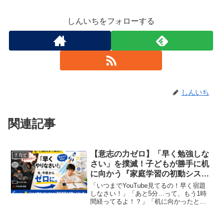
しんいちをフォローする
しんいち
関連記事
【意志の力ゼロ】「早く勉強しな
子育て
さい」を撲滅！子どもが勝手に机
に向かう『家庭学習の初動システ
ム化』
「いつまでYouTube見てるの！早く宿題
しなさい！」「あと5分…って、もう1時
間経ってるよ！？」「机に向かったと思
ったら、今度はシャーペンを分解して
る…」毎日の夕方から夜にかけて、リビ